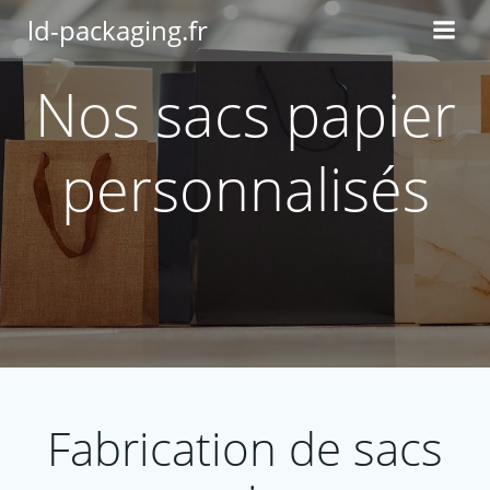
Aller
ld-packaging.fr
au
contenu
Nos sacs papier
personnalisés
Fabrication de sacs