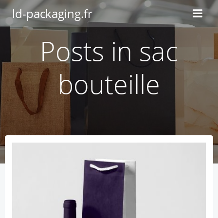
Aller
ld-packaging.fr
au
contenu
Posts in sac
bouteille