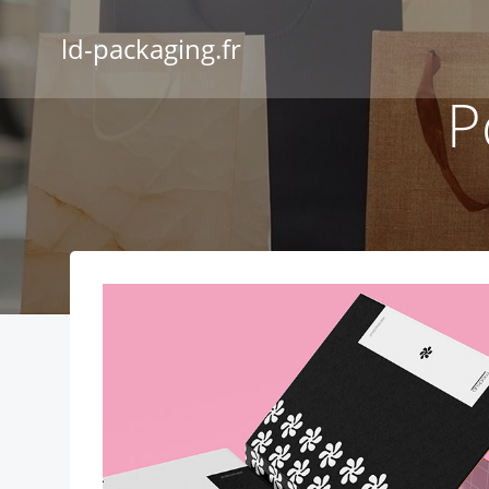
Aller
au
ld-packaging.fr
contenu
P